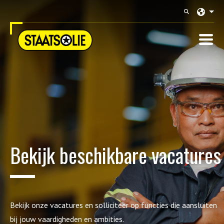
Langu
Bekijk beschikbare vacatures
Bekijk onze vacatures en solliciteer op functies die aansluiten
bij jouw vaardigheden en ambities.