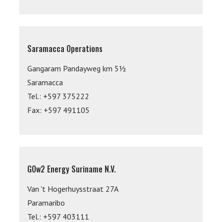
Saramacca Operations
Gangaram Pandayweg km 5½
Saramacca
Tel.: +597 375222
Fax: +597 491105
GOw2 Energy Suriname N.V.
Van 't Hogerhuysstraat 27A
Paramaribo
Tel.: +597 403111