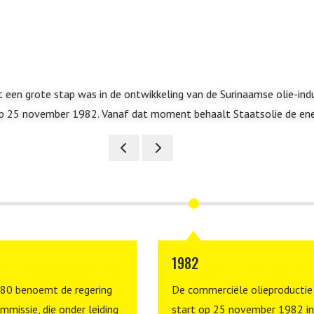
t een grote stap was in de ontwikkeling van de Surinaamse olie-ind
 25 november 1982. Vanaf dat moment behaalt Staatsolie de ene 
1982
980 benoemt de regering
De commerciële olieproductie
mmissie, die onder leiding
start op 25 november 1982 in