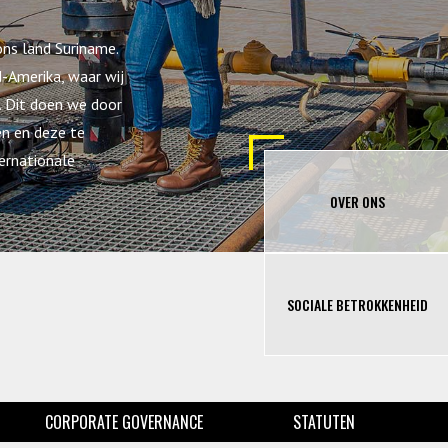
ons land Suriname.
d-Amerika, waar wij
. Dit doen we door
en en deze te
ernationale
OVER ONS
SOCIALE BETROKKENHEID
CORPORATE GOVERNANCE
STATUTEN