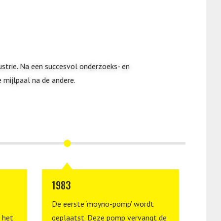
ustrie. Na een succesvol onderzoeks- en
mijlpaal na de andere.
1983
198
De eerste ‘moyno-pomp’ wordt
In de
 het
geplaatst. Deze pomp vervangt de
de ee