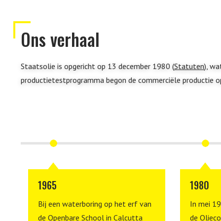
Ons verhaal
Staatsolie is opgericht op 13 december 1980 (
Statuten
), wa
productietestprogramma begon de commerciële productie op
1965
1980
8
Bij een waterboring op het erf van
In mei 1
de Openbare School in Calcutta
de Olieco