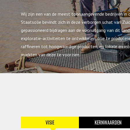
Wij zijn een van de meest toonaangevende bedrijven in 
Staatsolie bevindt zich in deze verborgen schat van Zui
gepassioneerd bijdragen aan de vooruitgang van dit land
exploratie-activiteiten te ontwikkelen, olie te producer
raffineren tot hoogwaardige producten, en lokale en int
markten van deze te voorzien.
VISIE
KERNWAARDEN