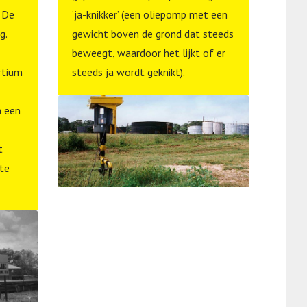
 De
‘ja-knikker’
(een oliepomp met een
Sara
ag.
gewicht boven de grond dat steeds
ener
beweegt, waardoor het lijkt of er
produ
rtium
steeds ja wordt geknikt).
a een
t
te